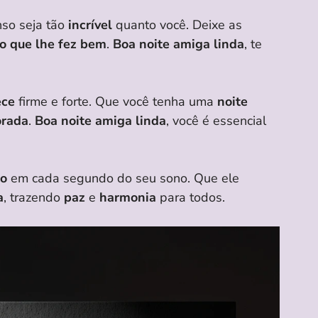
nso seja tão
incrível
quanto você. Deixe as
o que lhe fez bem
.
Boa noite amiga linda
, te
ece
firme e forte. Que você tenha uma
noite
orada
.
Boa noite amiga linda
, você é essencial
go
em cada segundo do seu sono. Que ele
a
, trazendo
paz
e
harmonia
para todos.