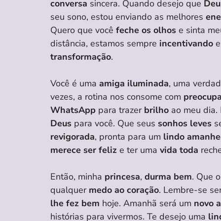
conversa
sincera. Quando desejo que
Deu
seu sono, estou enviando as melhores
ene
Quero que você
feche os olhos
e sinta m
distância, estamos sempre
incentivando
transformação
.
Você é uma
amiga iluminada
, uma verdad
vezes, a rotina nos consome com
preocup
WhatsApp
para trazer
brilho
ao meu dia. 
Deus
para você. Que seus
sonhos leves
s
revigorada
, pronta para um
lindo amanhe
merece ser feliz
e ter uma
vida toda
rech
Então, minha
princesa
,
durma bem
. Que 
qualquer
medo ao coração
. Lembre-se se
lhe fez bem
hoje. Amanhã será um
novo 
histórias para vivermos. Te desejo uma
lin