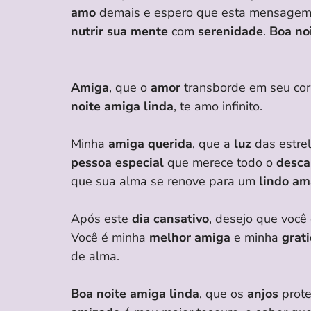
amo
demais e espero que esta mensagem
nutrir sua mente
com
serenidade
.
Boa no
Amiga
, que o
amor
transborde em seu cora
noite amiga linda
, te amo infinito.
Minha
amiga querida
, que a
luz
das estre
pessoa especial
que merece todo o
desca
que sua alma se renove para um
lindo a
Após este
dia cansativo
, desejo que você
Você é minha
melhor amiga
e minha
grat
de alma.
Boa noite amiga linda
, que os
anjos
prote