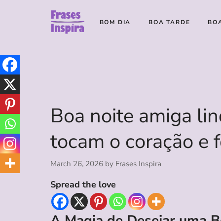
Skip
to
BOM DIA
BOA TARDE
BO
content
Boa noite amiga li
tocam o coração e 
March 26, 2026
by
Frases Inspira
Spread the love
A Magia de Desejar uma B