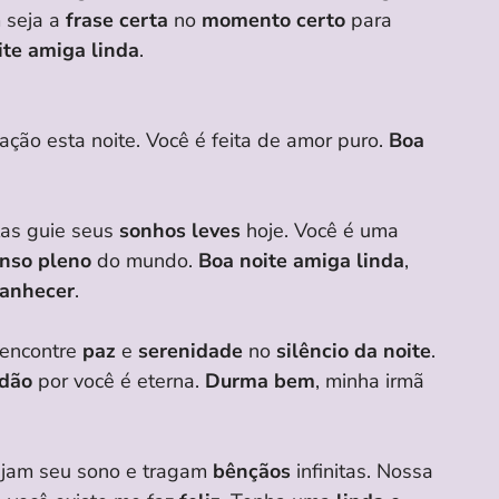
 seja a
frase certa
no
momento certo
para
ite amiga linda
.
ção esta noite. Você é feita de amor puro.
Boa
las guie seus
sonhos leves
hoje. Você é uma
nso pleno
do mundo.
Boa noite amiga linda
,
manhecer
.
 encontre
paz
e
serenidade
no
silêncio da noite
.
idão
por você é eterna.
Durma bem
, minha irmã
jam seu sono e tragam
bênçãos
infinitas. Nossa