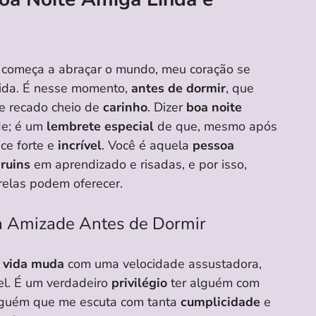
começa a abraçar o mundo, meu coração se
vida. É nesse momento,
antes de dormir
, que
e recado cheio de
carinho
. Dizer
boa noite
de; é um
lembrete especial
de que, mesmo após
ce forte e
incrível
. Você é aquela
pessoa
ruins
em aprendizado e risadas, e por isso,
relas podem oferecer.
sa Amizade Antes de Dormir
a
vida muda
com uma velocidade assustadora,
el. É um verdadeiro
privilégio
ter alguém com
lguém que me escuta com tanta
cumplicidade
e