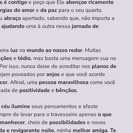
s é contigo
e peço que Ele
abençoe ricamente
rgias do amor
e
da paz
para o seu quarto.
eu
abraço
apertado, sabendo que, não importa a
e
ajudando
uma à outra nessa
jornada de
eira
luz
no
mundo ao nosso redor
. Muitas
ações
e
tédio
, mas basta uma mensagem sua no
Por isso, nunca deixe de acreditar nos
planos de
ejam povoados por
anjos
e que você acorde
cer
. Afinal, uma
pessoa maravilhosa
como você
eada de
positividade
e
bênçãos
.
o
céu
ilumine
seus pensamentos e afaste
mpre de levar para o travesseiro apenas
o que
amanhecer
, cheio de
possibilidades
e novas
da e revigorante noite
, minha
melhor amiga
.
Te