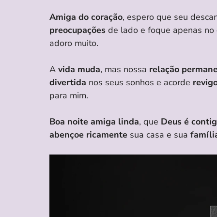
Amiga do coração
, espero que seu desca
preocupações
de lado e foque apenas no
adoro muito.
A
vida muda
, mas nossa
relação perman
divertida
nos seus sonhos e acorde
revig
para mim.
Boa noite amiga linda
, que
Deus é conti
abençoe ricamente
sua casa e sua
famíli