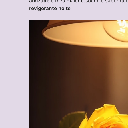
amizade
é meu maior tesouro, e saber que
revigorante noite
.