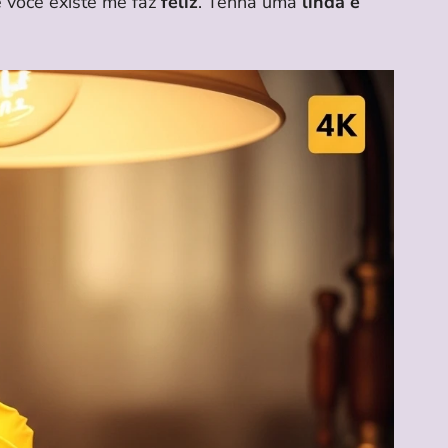
 você existe me faz
feliz
. Tenha uma
linda e