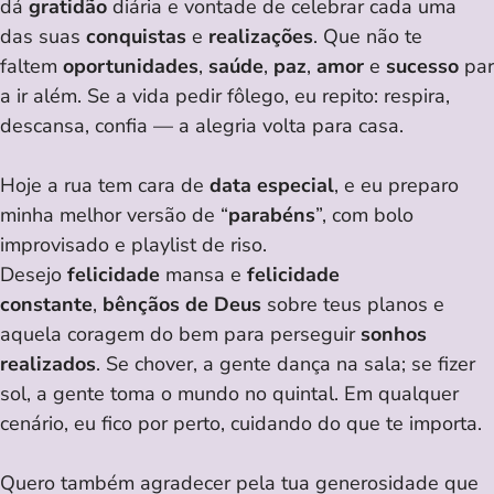
dá
gratidão
diária e vontade de celebrar cada uma
das suas
conquistas
e
realizações
. Que não te
faltem
oportunidades
,
saúde
,
paz
,
amor
e
sucesso
par
a ir além. Se a vida pedir fôlego, eu repito: respira,
descansa, confia — a alegria volta para casa.
Hoje a rua tem cara de
data especial
, e eu preparo
minha melhor versão de “
parabéns
”, com bolo
improvisado e playlist de riso.
Desejo
felicidade
mansa e
felicidade
constante
,
bênçãos de Deus
sobre teus planos e
aquela coragem do bem para perseguir
sonhos
realizados
. Se chover, a gente dança na sala; se fizer
sol, a gente toma o mundo no quintal. Em qualquer
cenário, eu fico por perto, cuidando do que te importa.
Quero também agradecer pela tua generosidade que